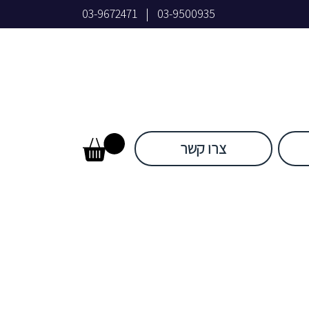
03-9672471
|
03-9500935
צרו קשר