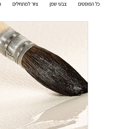
כל הפוסטים
צבעי שמן
ציור למתחילים
ר
fixline
19 בפבר׳ 2020
זמן קריאה 2 דקות
נייר אקוורל - Arches - ציור איכותי בצבעי מים
ניירות ARCHES מאז ועד היום נחשבים 
הייצור...