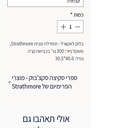
כמות
*
בלוק לאקוורל - ספירלה מבית Strathmore,
משקל נייר: 300 גר' בכבישה קרה
גודל: 40.6*30.5
ספרי סקיצה סקצ'בוק - מוצרי
הפרימיום של Strathmore
האיכות של נייר סטראטמור Strathmore
ניירות לאמנים הנה ללא תחרות.
בין אם אתם יוצרים בצבעי מים, פחם,
אולי תאהבו גם
פסטל, עיפרון או עט ודיו, אתם יכולים להיות