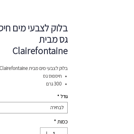
בלוק לצבעי מים חיס
גס מבית
Clairefontaine
בלוק לצבעי מים מבית Clairefontaine
חיספוס גס
300 גרם
כושר ספיגה גבוהה
גודל
*
איכות פרימיום
לבחירה
כמות
*