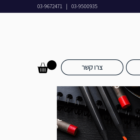
03-9672471
|
03-9500935
צרו קשר