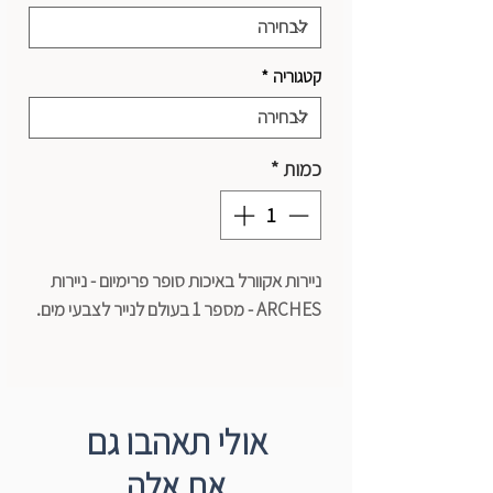
קטגוריה
*
כמות
*
ניירות אקוורל באיכות סופר פרימיום - ניירות
ARCHES - מספר 1 בעולם לנייר לצבעי מים.
בלוק לצבעי מים - Arches - טקסטורה חלקה
12 דף
גודל: 21*14.8 ס"מ
אולי תאהבו גם
משקל: 300 גרם
את אלה
100% כותנה