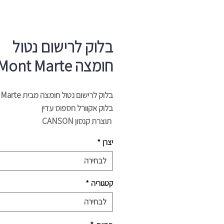
בלוק לרישום נטול
חומצה A2 Mont Marte
בלוק לרישום נטול חומצה מבית Mont Marte
בלוק אקוורל חספוס עדין
תוצרת קנסון CANSON
משקל: 150 גרם
יצרן
*
דפים: 30
גודל: A2
לבחירה
קטגוריה
*
לבחירה