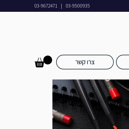
03-9672471
|
03-9500935
צרו קשר