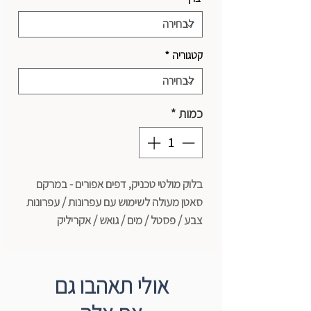
קטגוריה
*
כמות
*
בלוק מולטי טכניק, דפים אפורים - במרקם
סאטן מעולה לשימוש עם עפרונות / עפרונות
צבע / פסטל / מים / גואש / אקריליק
גודל: a4
דפים: 40
משקל: 250 גרם
אולי תאהבו גם
תוצרת Clairefontaine