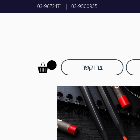
03-9672471
|
03-9500935
צרו קשר