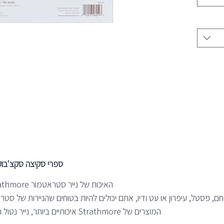
ספרי סקיצה סקצ'בוק - מוצ
האיכות של נייר סטראטמור Strathmore ניירות לאמנים הנה ללא תחרות.
ם, פסטל, עיפרון או עט ודיו, אתם יכולים להיות בטוחים שהניירות של סטר
המוצרים של Strathmore איכותיים ביותר, נייר נטול חומצה במגוון מרקמים לבחירת האמן.