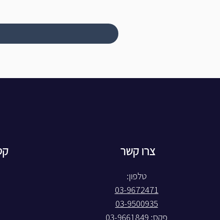
צרו קשר
קט
טלפון:
03-9672471
03-9500935
פקס: 03-9661849