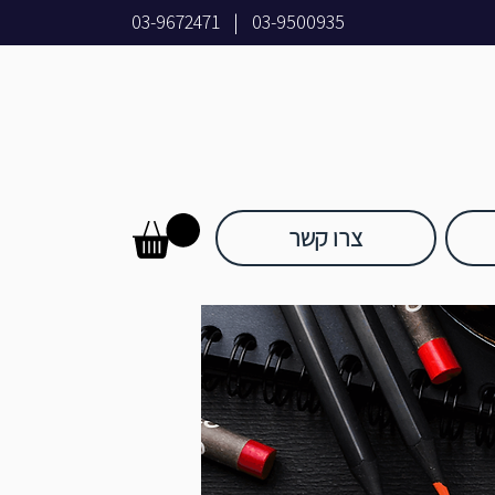
03-9672471
|
03-9500935
צרו קשר