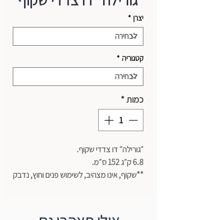
״גורילה״ דו צדדי שקוף
יצרן
*
קטגוריה
*
כמות
*
״גורילה״ דו צדדי שקוף.
6.8 ק״ג 152 ס״מ.
**שקוף, אינו מצהיב, לשימוש פנים וחוץ, נדבק
למשטחים חלקים או מחוספסים.