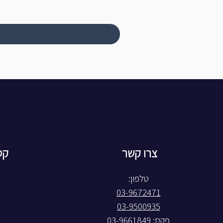
צרו קשר
קט
טלפון:
03-9672471
03-9500935
פקס: 03-9661849