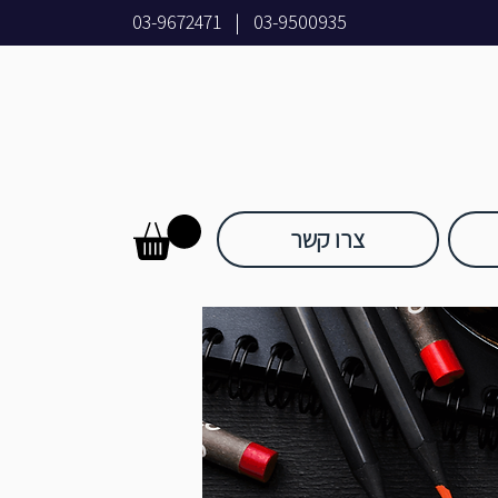
03-9672471
|
03-9500935
צרו קשר