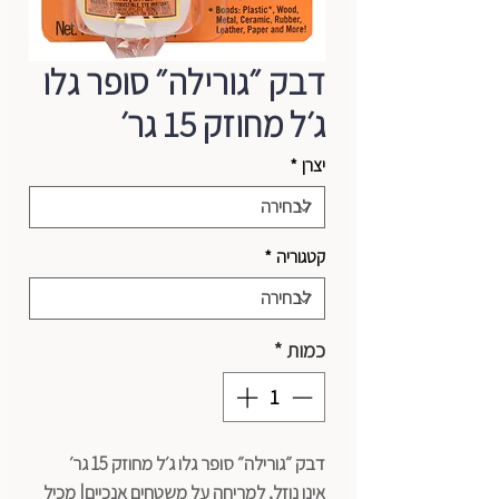
דבק ״גורילה״ סופר גלו
ג׳ל מחוזק 15 גר׳
יצרן
*
קטגוריה
*
כמות
*
דבק ״גורילה״ סופר גלו ג׳ל מחוזק 15 גר׳
אינו נוזל, למריחה על משטחים אנכיים| מכיל