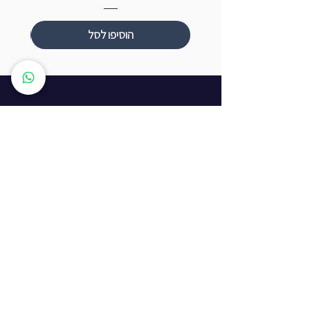
הוסיפו לסל
שעות פתיחה
ראשון עד חמישי: 8:00 - 20:00
יום שישי - 8:00 - 15:00
יום שבת - החנות סגורה
ז'בוטינסקי 16, ראשון לציון