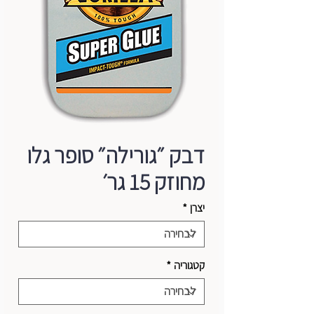
דבק ״גורילה״ סופר גלו
מחוזק 15 גר׳
יצרן
*
קטגוריה
*