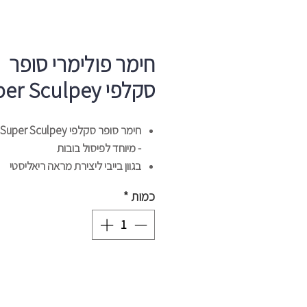
חימר פולימרי סופר
סקלפי Super Sculpey
חימר סופר סקלפי Super Sculpey
- מיוחד לפיסול בובות
בגוון בייבי ליצירת מראה ריאליסטי
גימור חצי שקוף מרקם קשיח שמאפ
כמות
*
פיסול של פרטים עדינים
לאחר העיצוב אופים בתנור 15 דקות
בטמפרטורה מקסימלית של 130 מעלות