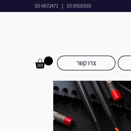
03-9672471
|
03-9500935
צרו קשר