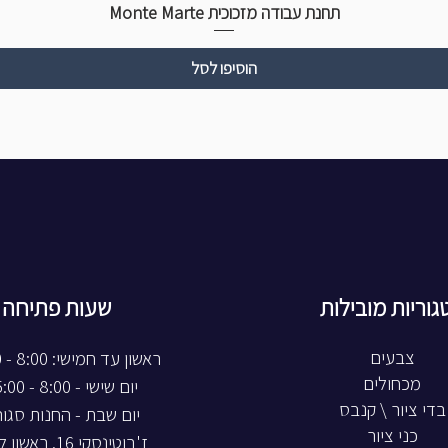
תחנת עבודה מזכוכית Monte Marte
הוסיפו לסל
גוריות מובילות
שעות פתיחה
צבעים
ראשון עד חמישי: 8:00 - 20:00
מכחולים
יום שישי - 8:00 - 15:00
בדי ציור \ קנבס
יום שבת - החנות סגו
כני ציור
ז'בוטינסקי 16, ראשון לציון