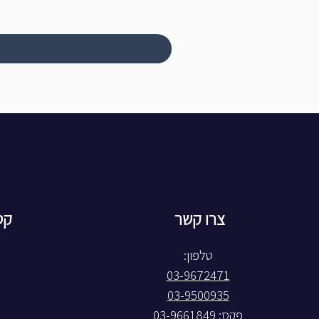
צרו קשר
קט
טלפון:
03-9672471
03-9500935
פקס: 03-9661849