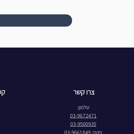
צרו קשר
קט
טלפון:
03-9672471
03-9500935
פקס: 03-9661849