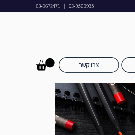
03-9672471
|
03-9500935
צרו קשר