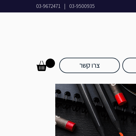
03-9672471
|
03-9500935
צרו קשר