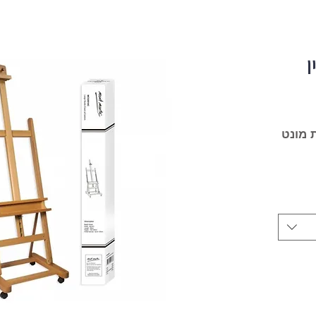
ו
 מונט
וית