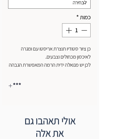
כמות
*
כן ציור סטודיו תוצרת אריסטו עם ומגרה
לאיכסון מכחולים וצבעים.
לכן יש מנואלה ידית הרמה המאפשרת הגבהה
והנמכה של המוט המרכזי המחזיק את הקנווס.
***
הובלה ואספקה בתאום טלפוני בלבד - לתיאום
משלוח הקליקו כאן
**כל כני הציור (פרט לשולחניים) באיסוף
(המחיר כולל איסוף עצמי מהחנות ולא כולל
עצמי בלבד
הובלה )
אולי תאהבו גם
את אלה