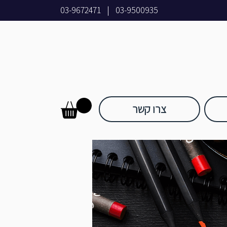
03-9672471
|
03-9500935
צרו קשר