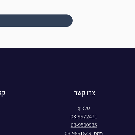
צרו קשר
קט
טלפון:
03-9672471
03-9500935
פקס: 03-9661849