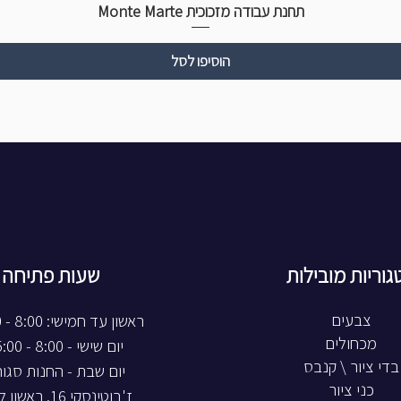
תחנת עבודה מזכוכית Monte Marte
הוסיפו לסל
גוריות מובילות
שעות פתיחה
צבעים
ראשון עד חמישי: 8:00 - 20:00
מכחולים
יום שישי - 8:00 - 15:00
בדי ציור \ קנבס
יום שבת - החנות סגו
כני ציור
ז'בוטינסקי 16, ראשון לציון