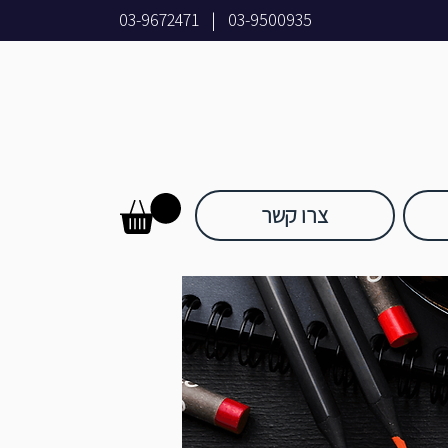
03-9672471
|
03-9500935
צרו קשר