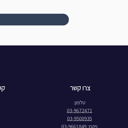
צרו קשר
קט
טלפון:
03-9672471
03-9500935
פקס: 03-9661849