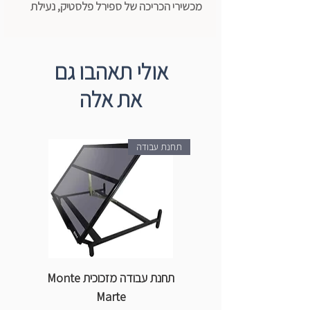
מכשירי הכריכה של ספירל פלסטיק, נעילת
ספירל במידות הגדולות.
במגוון צבעים: לבן, כחול, שחור, אדום
אולי תאהבו גם
A4 ספירל פלסטיק לכריכה עד 320 דף.
את אלה
38 מ״מ
50 יח׳
*לפני שליחת ההזמנה נא לציין גוון רצוי בעמוד
תחנת עבודה
״עגלת הקניות״.
תחנת עבודה מזכוכית Monte
ספ
Marte