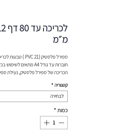
לכריכה עד 80
מ״מ
ספירל פלסטיק (21 PVC ) טבעות ל
חוברות עד גודל A4 מתאים לשימ
הכריכה של ספירל פלסטיק, נעילת ספי
במידות הגדולות.
קטגוריה
*
במגוון צבעים: לבן, כחול, שחור, אדום
לבחירה
A4 ספירל פלסטיק לכריכה עד 80 דף.
כמות
*
12 מ״מ
100 יח׳
*לפני שליחת ההזמנה נא לציין גוון רצוי