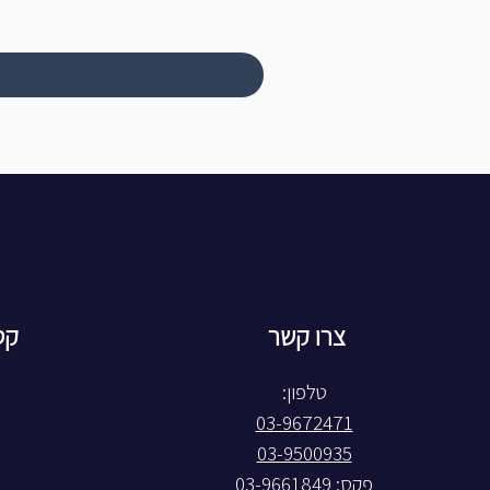
צרו קשר
קט
טלפון:
03-9672471
03-9500935
פקס: 03-9661849