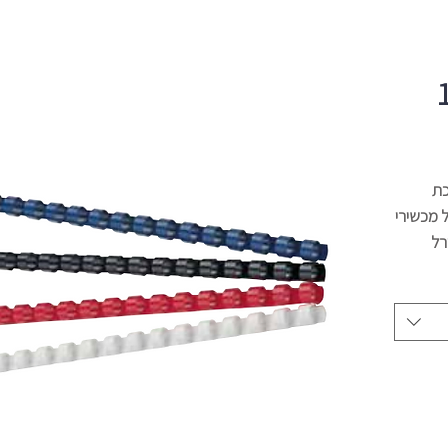
 דף 12
כריכת
וש בכל מכשירי
רל
 בעמוד