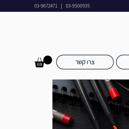
03-9672471
|
03-9500935
צרו קשר