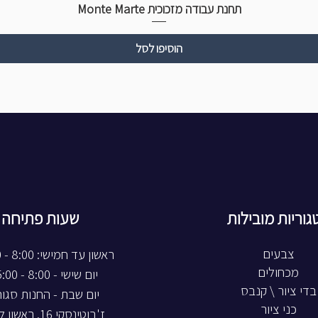
תחנת עבודה מזכוכית Monte Marte
הוסיפו לסל
גוריות מובילות
שעות פתיחה
צבעים
ראשון עד חמישי: 8:00 - 20:00
מכחולים
יום שישי - 8:00 - 15:00
בדי ציור \ קנבס
יום שבת - החנות סגו
כני ציור
ז'בוטינסקי 16, ראשון לציון