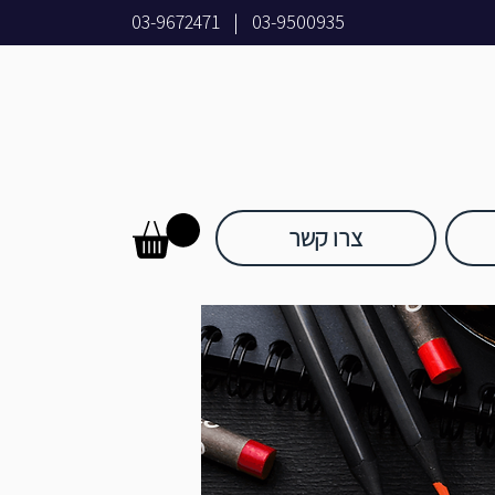
03-9672471
|
03-9500935
צרו קשר