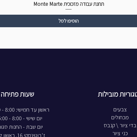
תחנת עבודה מזכוכית Monte Marte
הוסיפו לסל
גוריות מובילות
שעות פתיחה
צבעים
ראשון עד חמישי: 8:00 - 20:00
מכחולים
יום שישי - 8:00 - 15:00
בדי ציור \ קנבס
יום שבת - החנות סגו
כני ציור
ז'בוטינסקי 16, ראשון לציון