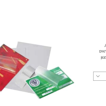
,
תאים
וון