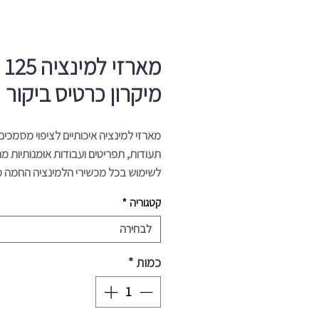
מארזי למינציה 125
מיקרון כרטיס ביקור
מארזי למינציה איכותיים לציפוי מסמכים
תעודות, תפריטים ועבודות אומנותיות מ
לשימוש בכל מכשירי הלמינציה החמה מג
מידות ועובי ע"פ דרישות המשתמש.
קטגוריה
*
מידות: 59x83 (כרטיס ביקור)
עובי: 125 מיקרון
לבחירה
כמות
*