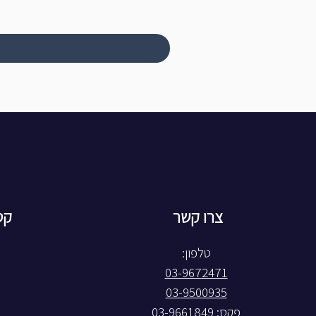
צרו קשר
קט
טלפון:
03-9672471
03-9500935
פקס: 03-9661849