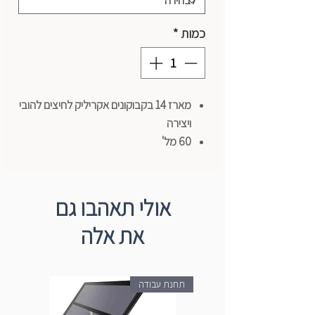
כמות
*
מארז 14 בקבוקונים אקריליק לחיצים להובי
ויצירה
60 מל'
כושר כיסוי ומשיכת מכחול מושלמים
גוונים זרחניים/מטליים/ בסט אחד
מבית Mont Marte
אולי תאהבו גם
את אלה
תחנת עבודה