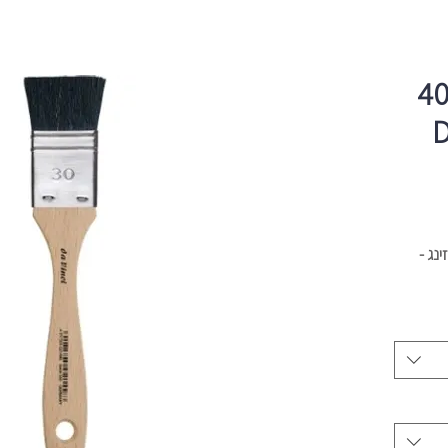
ברשת שיער טבעי 40
מיוחד Da
נג -