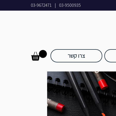
03-9672471
|
03-9500935
צרו קשר