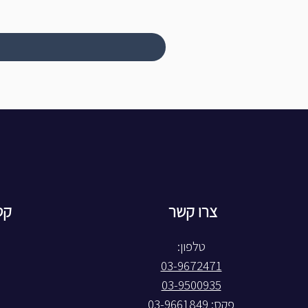
צרו קשר
קט
טלפון:
03-9672471
03-9500935
פקס: 03-9661849