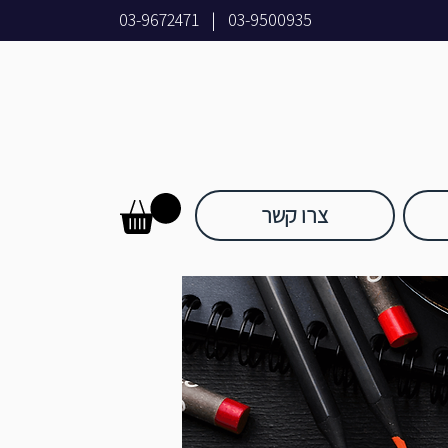
03-9672471
|
03-9500935
צרו קשר