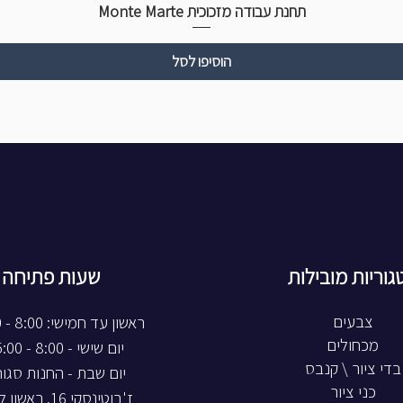
תחנת עבודה מזכוכית Monte Marte
הוסיפו לסל
גוריות מובילות
שעות פתיחה
צבעים
ראשון עד חמישי: 8:00 - 20:00
מכחולים
יום שישי - 8:00 - 15:00
בדי ציור \ קנבס
יום שבת - החנות סגו
כני ציור
ז'בוטינסקי 16, ראשון לציון