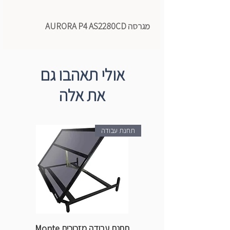
מגרסה AURORA P4 AS2280CD
אולי תאהבו גם
את אלה
תחנת עבודה
תחנת עבודה מזכוכית Monte
ספ