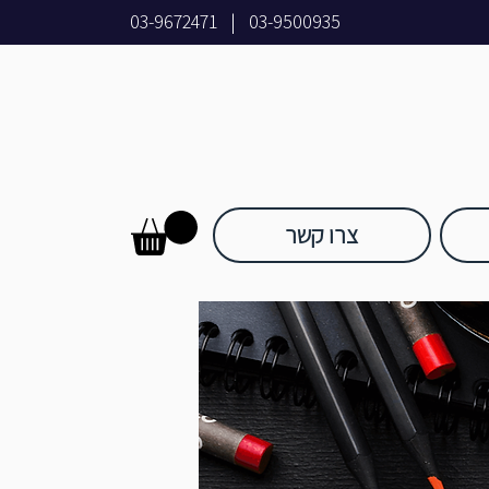
03-9672471
|
03-9500935
צרו קשר