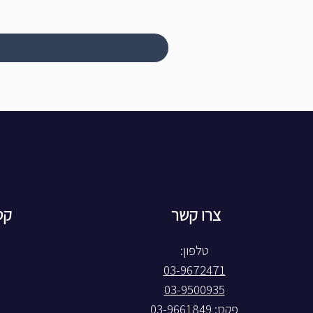
צרו קשר
קט
טלפון:
03-9672471
03-9500935
פקס: 03-9661849