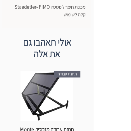
מכונת חימר \ פסטה Staedetler- FIMO
קלה לשימוש
כוללת מהדק
9 הגדרות עובי (מ- 1.0 עד 3.5 מ"מ)
מיועדת במיוחד לשימושי FIMO המתקשים
אולי תאהבו גם
בתנור
את אלה
תחנת עבודה
תחנת עבודה מזכוכית Monte
ספ