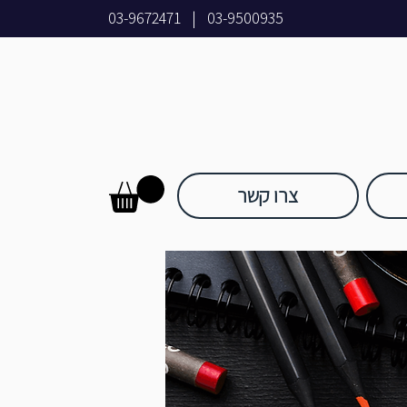
03-9672471
|
03-9500935
צרו קשר