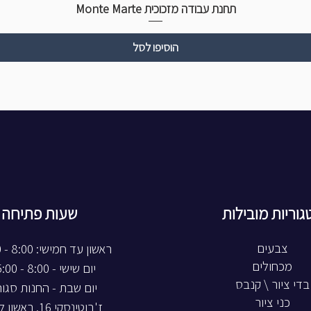
תחנת עבודה מזכוכית Monte Marte
הוסיפו לסל
גוריות מובילות
שעות פתיחה
צבעים
ראשון עד חמישי: 8:00 - 20:00
מכחולים
יום שישי - 8:00 - 15:00
בדי ציור \ קנבס
יום שבת - החנות סגו
כני ציור
ז'בוטינסקי 16, ראשון לציון