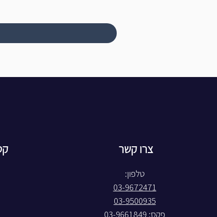
צרו קשר
קט
טלפון:
03-9672471
03-9500935
פקס: 03-9661849