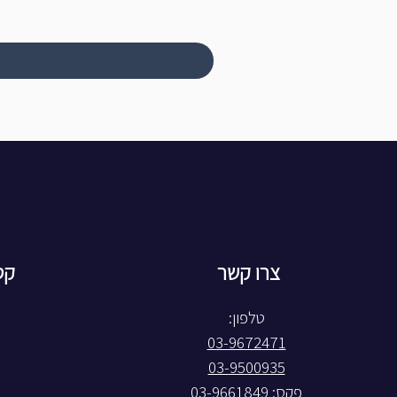
צרו קשר
קט
טלפון:
03-9672471
03-9500935
פקס: 03-9661849