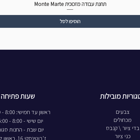
תחנת עבודה מזכוכית Monte Marte
הוסיפו לסל
גוריות מובילות
שעות פתיחה
צבעים
ראשון עד חמישי: 8:00 - 20:00
מכחולים
יום שישי - 8:00 - 15:00
בדי ציור \ קנבס
יום שבת - החנות סגו
כני ציור
ז'בוטינסקי 16, ראשון לציון