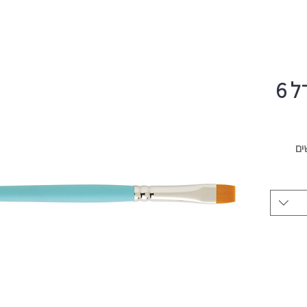
 6
ים