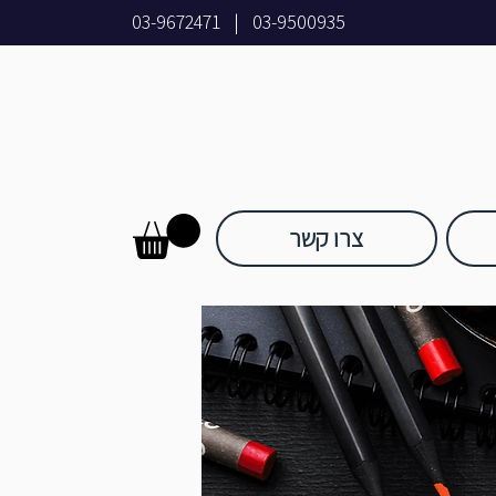
03-9672471
|
03-9500935
צרו קשר