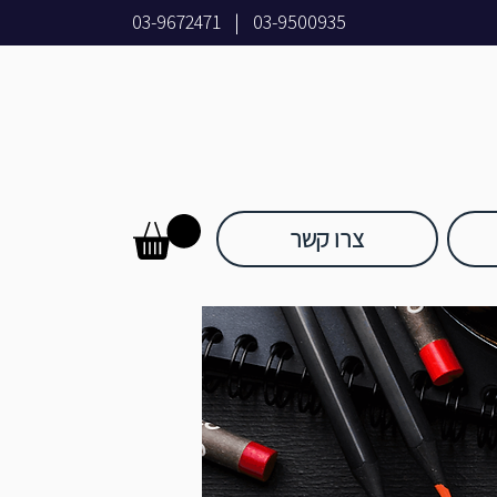
03-9672471
|
03-9500935
צרו קשר