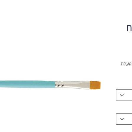
ח
טעינה