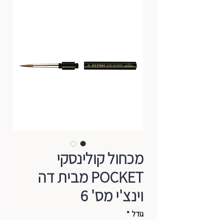
מכחול קולינסקי
POCKET מבית דה
וינצ'י מס' 6
גודל
*