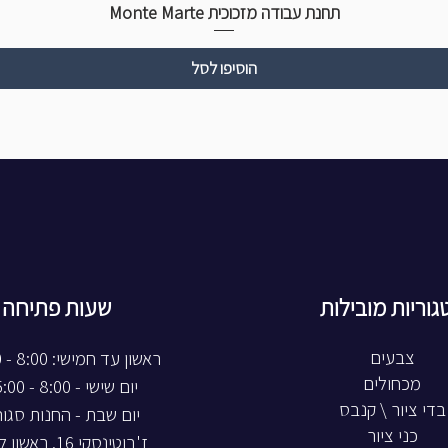
תחנת עבודה מזכוכית Monte Marte
הוסיפו לסל
גוריות מובילות
שעות פתיחה
צבעים
ראשון עד חמישי: 8:00 - 20:00
מכחולים
יום שישי - 8:00 - 15:00
בדי ציור \ קנבס
יום שבת - החנות סגו
כני ציור
ז'בוטינסקי 16, ראשון לציון