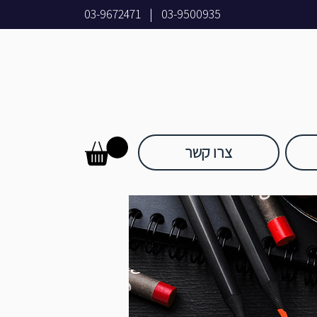
03-9672471
|
03-9500935
צרו קשר