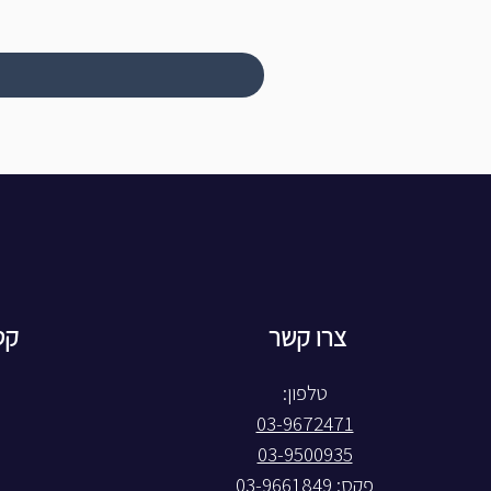
צרו קשר
קט
טלפון:
03-9672471
03-9500935
פקס: 03-9661849