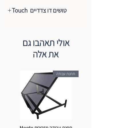
טושים דו צדדיים Touch
טושי טאצ׳ מגיעים ב 204 גוונים מרהיבים.
מושלמים למגוון יצירות ועבודות: אנימציה,
איורי ספרים, תרשימים ותוכניות ארכיטקטיות
אולי תאהבו גם
ועיצוב פנים.
את אלה
הטושים מצדם האחד בעלי חוד בינוני
מחודד ובצדם השני חוד עבה וקטום.
הצבעים שומרים על חיותם לאורך זמן, אינם
תחנת עבודה
נמרחים או דוהים.
הטושים מוגנים בפקקים מיוחדים המעניקים
לטוש חיי מדף ארוכים במיוחד. הצבעים על
בסיס אלכוהול, ניתן לחדש את מילוי הצבע
ולהחליף חודים.