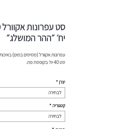
סט
יח׳ ״ההר המושלג״
עפרונות אקוורל (מסיסים במים) באיכות 
סט 40 יח׳ בקופסת פח.
יצרן - Caran dache
יצרן
*
לבחירה
קטגוריה
*
לבחירה