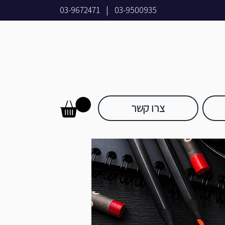
03-9672471
|
03-9500935
צרו קשר