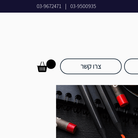
03-9672471
|
03-9500935
צרו קשר