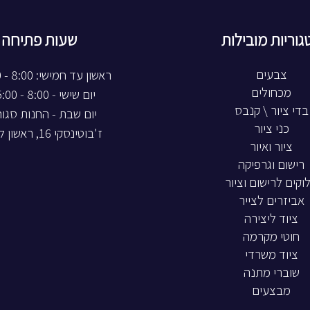
גוריות מובילות
שעות פתיחה
צבעים
ראשון עד חמישי: 8:00 - 20:00
מכחולים
יום שישי - 8:00 - 15:00
בדי ציור \ קנבס
יום שבת - החנות סגו
כני ציור
ז'בוטינסקי 16, ראשון לציון
ציור ואיור
רישום וגרפיקה
וקים לרישום וציור
אביזרים לצייר
ציוד ליצירה
חוטי מקרמה
ציוד משרדי
שוברי מתנה
מבצעים