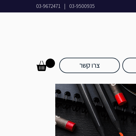
03-9672471
|
03-9500935
צרו קשר