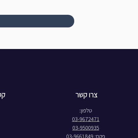
צרו קשר
קט
טלפון:
03-9672471
03-9500935
פקס: 03-9661849