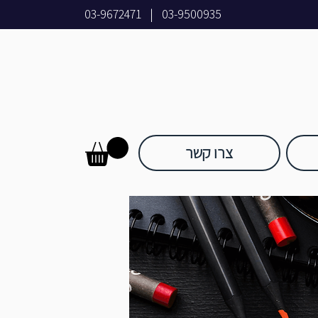
03-9672471
|
03-9500935
צרו קשר