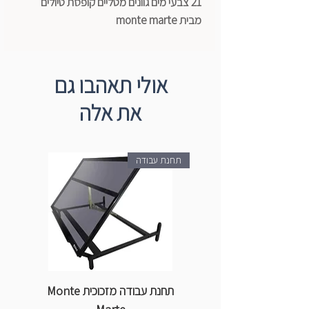
21 צבעי מים גוונים מטליים קופסת טיולים
מבית monte marte
אולי תאהבו גם
את אלה
תחנת עבודה
תחנת עבודה מזכוכית Monte
ספ