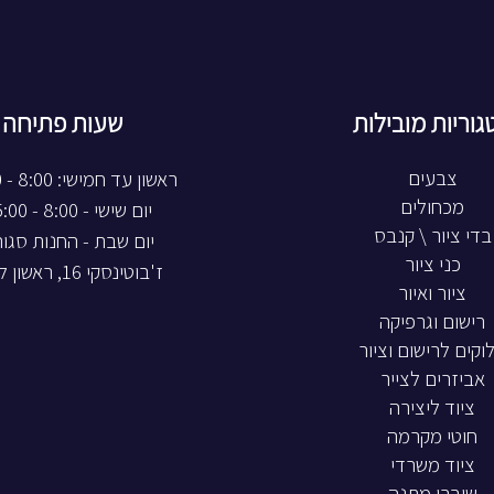
גוריות מובילות
שעות פתיחה
צבעים
ראשון עד חמישי: 8:00 - 20:00
מכחולים
יום שישי - 8:00 - 15:00
בדי ציור \ קנבס
יום שבת - החנות סגו
כני ציור
ז'בוטינסקי 16, ראשון לציון
ציור ואיור
רישום וגרפיקה
וקים לרישום וציור
אביזרים לצייר
ציוד ליצירה
חוטי מקרמה
ציוד משרדי
שוברי מתנה