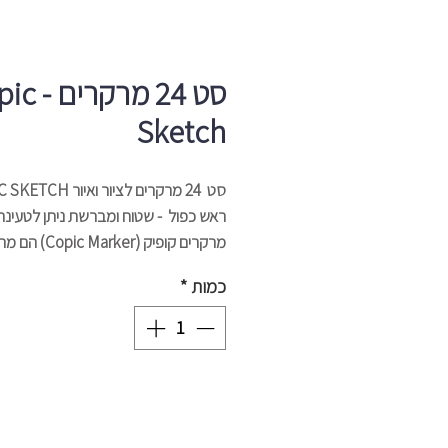
סט 24 מרקר
Sketch
ראש כפול - שטוח ומברשת ניתן לטעינה
מרקרים קופיק (c Marker
מקצועיים על בסיס אלכוהול.
כמות
*
ליין מרקרים ייחודי המשמש אמנים ואנש
ברחבי העולם.
מרקרים Copic "Sketch" אידיאליי
מאיירים, מעצבים, אדריכלים, ולמציירים
ומנגה.