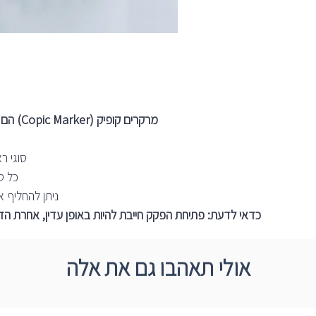
E47, E51, C1,,
B24, E0
Y0
מרקרים קופיק (Copic Marker) הם מרקרים מקצועיים על בסיס אלכוהול.
סוגי ר
כל סו
ניתן להחליף 
כדאי לדעת: פתיחת הפקק חייבת להיות באופן עדין, אחרת הד
אולי תאהבו גם את אלה