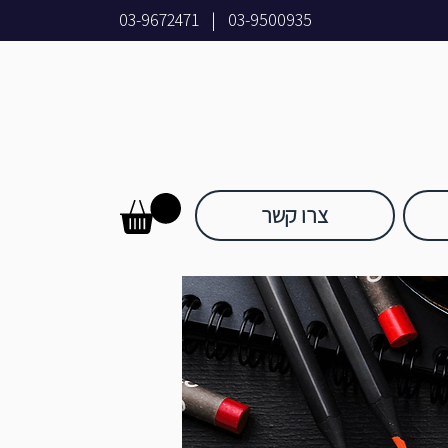
03-9672471
|
03-9500935
צרו קשר