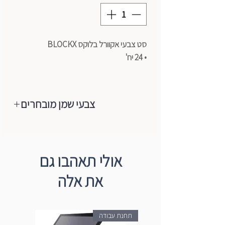
סט צבעי אקוורל בלוקס BLOCKX
• 24 יח'
צבעי שמן מובחרים
מותג צבעי השמן המוביל והאיכותי בעולם
הגיע לישראל, צבעי שמן ברמת ארטיסט,
רכים מאוד,נעימים למגע, מכילים רק
אולי תאהבו גם
פיגמנטים טהורים+שמן (פשתן/פרג).
את אלה
הצבעים עשויים ממבחר הפיגמנטים
המשובחים ביותר ועד היום הם עדיין מיוצרים
בעבודת יד לפי מסורת Blockx באמצעות
תחנת עבודה
טחנות אבן המסתובבות באיטיות. מהניסיון