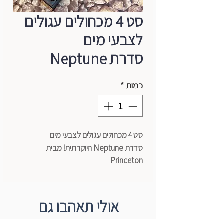
סט 4 מכחולים עגולים
לצבעי מים
סדרת Neptune
כמות
*
סט 4 מכחולים עגולים לצבעי מים
סדרת Neptune היוקרתית! מבית
Princeton
מספרים - 4,6,8,10
ידית עץ מהגוני עם מאחז נחושת
שיער סינטטי המיוצר בטכנולוגיית Next Gen
אולי תאהבו גם
ועולה בתכונותיו על שיער טבעי