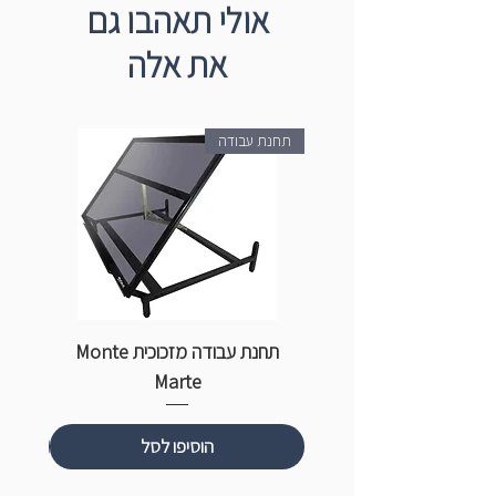
* לשימוש על כלי זכוכית, קרמיקה ופורצלן
אולי תאהבו גם
* ראש מכחול גמיש בתוספת פילטר ייחודי
את אלה
המבטיח אחידות בזרימת הדיו
תחנת עבודה
תחנת עבודה מזכוכית Monte
ספ
Marte
הוסיפו לסל