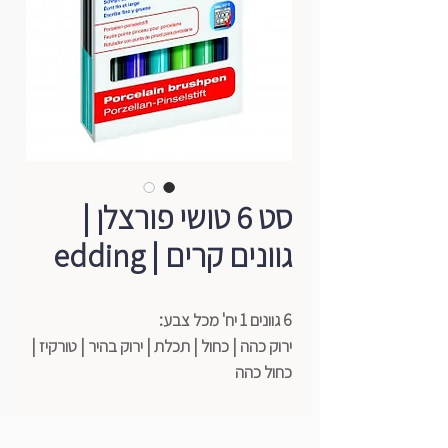
סט 6 טושי פורצלן |
גוונים קרים | edding
6 גוונים 1 יח' מכל צבע:
ירוק כהה | כחול | תכלת | ירוק בהיר | טורקיז |
כחול כהה
* על בסיס מים ואינם רעילים