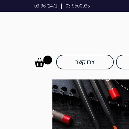
03-9672471
|
03-9500935
צרו קשר