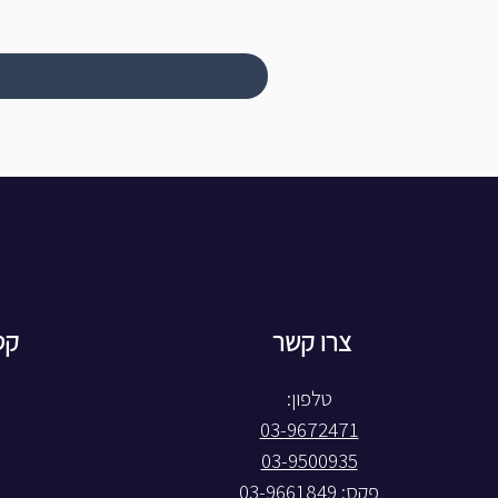
צרו קשר
קט
טלפון:
03-9672471
03-9500935
פקס: 03-9661849