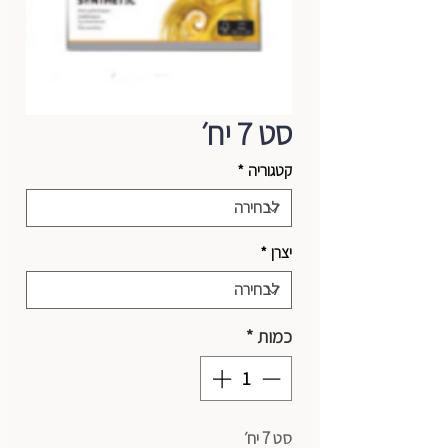
סט 7 יח׳
קטגוריה
*
יצרן
*
כמות
*
סט 7 יח׳