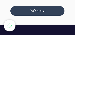
הוסיפו לסל
שעות פתיחה
ראשון עד חמישי: 8:00 - 20:00
יום שישי - 8:00 - 15:00
יום שבת - החנות סגורה
ז'בוטינסקי 16, ראשון לציון