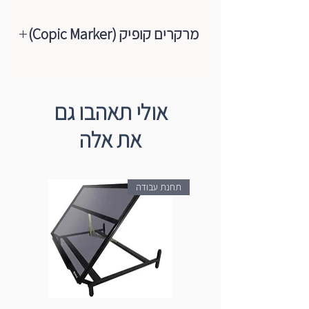
לטעינה מחדש.
מארז מארז פלסטיק קשיח שקוף
מרקרים קופיק (Copic Marker)
מרקרים קופיק (Copic Marker)
מקצועיים על בסיס אלכוהול.
מרקרים קופיק (Copic Marker) הם
ליין מרקרים ייחודי המשמש אמנים ואנשי
מרקרים מקצועיים על בסיס אלכוהול.
מקצוע ברחבי העולם.
מספר גוונים: 358
אולי תאהבו גם
סוגי ראשים: ראש מכחול איכותי וראש שטוח.
מרקרים Copic "Sketch" אידיאליים עבור
את אלה
כל סוגי המרקרים של קופיק ניתנים למילוי.
מאיירים, מעצבים, אדריכלים, ולמציירים
ניתן להחליף את ראשי המרקר במידה והם
קומיקס ומנגה.
נשחקים.
תחנת עבודה
כדאי לדעת: פתיחת הפקק חייבת להיות
מספרי הגוונים בסט:
באופן עדין, אחרת הדיו עלול להשפריץ על
E15, E29, E33, E37, E44, E49, C1, C3, C5,
משטח העבודה.
C7, C9, W1, W3, W5, W7, W9, 100, 110,
G28, G99, BG09, BG10, BG15, BG18,
B01, B05, B06, B14, B23, B26, B29,
B32, B34, B37, B39, E09, YR14, YR23,