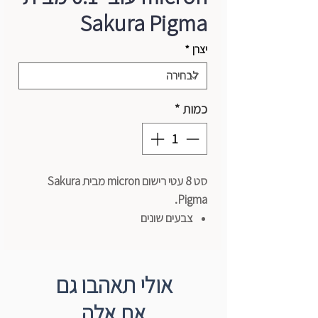
Sakura Pigma
יצרן
*
כמות
*
סט 8 עטי רישום micron מבית Sakura
Pigma.
צבעים שונים
דיו פרמננטי
עמידים במים ואינם נמרחים
עובי - 0.1 מ"מ
אולי תאהבו גם
מושלמים לאיור, ציור ורישום
את אלה
תוצרת יפן