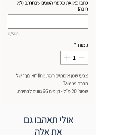
כתבו כאן את מספרי הגוונים שבחרתם (לא
חובה)
0/500
כמות
*
צבעי שמן איכותיים רמת fine ״ואן גוך״ של
חברת Talens.
שפופ׳ 20 מ״ל - קיימים 66 גוונים לבחירה.
בחרו את כמות הצבעים שתירצו
לרכוש בעמוד זה והקליקו על כפתור ״הוסף
אולי תאהבו גם
לעגלה״.
את אלה