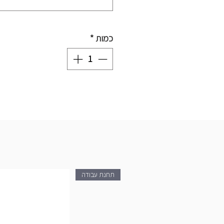
הגלם מהם הם עשויים:
סריית צבעים 2
כמות
*
בחרו את כמות הצבעים שתרצו לרכוש 
זה והקליקו על כפתור ״הוסף לעגלה״.
כיצד בוחרים גוונים?
לחצו על
טבלת הגוונים
ובחרו את הגוונים
הוסיפו את
מספרי
הגוונים שבחרתם מתו
הצבעים במשבצת למטה.
תחנת עבודה