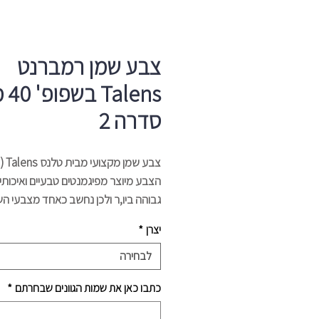
צבע שמן רמברנט
lens
סדרה 2
צבע שמן מקצועי מבית טלנס Talens (הולנד) -
הצבע מיוצר מפיגמנטים טבעיים ואיכותי
גבוהה ביו,ר ולכן נחשב כאחד מצבעי ה
הטובים בעולם.
יצרן
*
120 גוונים בשפורפרת של 
בשפורפרת של 150 מל'.
לבחירה
צבעים טהורים ועזים במיוחד חוזק צבע 
כתבו כאן את שמות הגוונים שבחרתם
*
בריכוז פיגמנט גבוה מאוד
הצבעים מחולקים ל5 סדרות בהתא