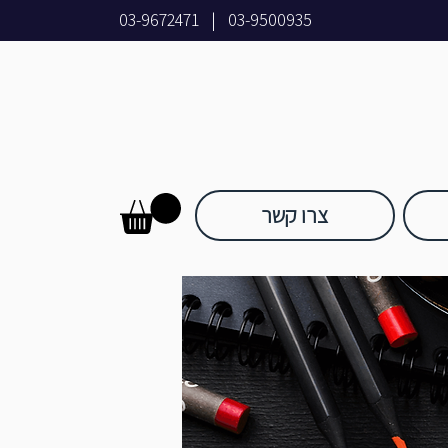
03-9672471
|
03-9500935
צרו קשר