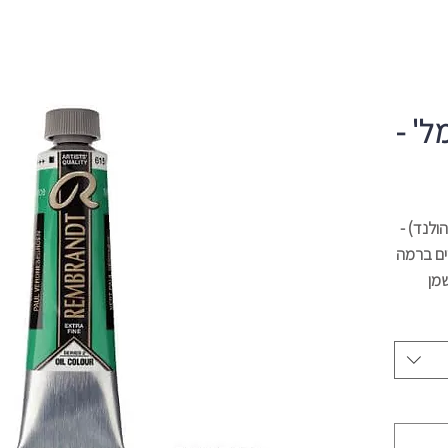
Ta בשפופ' 40 מל' -
ים ברמה
שמן
40 מל' וצבע לבן קיים
אופטימלי
ם לחומר