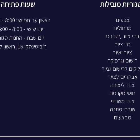
גוריות מובילות
שעות פתיחה
צבעים
ראשון עד חמישי: 8:00 - 20:00
מכחולים
יום שישי - 8:00 - 15:00
בדי ציור \ קנבס
יום שבת - החנות סגו
כני ציור
ז'בוטינסקי 16, ראשון לציון
ציור ואיור
רישום וגרפיקה
וקים לרישום וציור
אביזרים לצייר
ציוד ליצירה
חוטי מקרמה
ציוד משרדי
שוברי מתנה
מבצעים