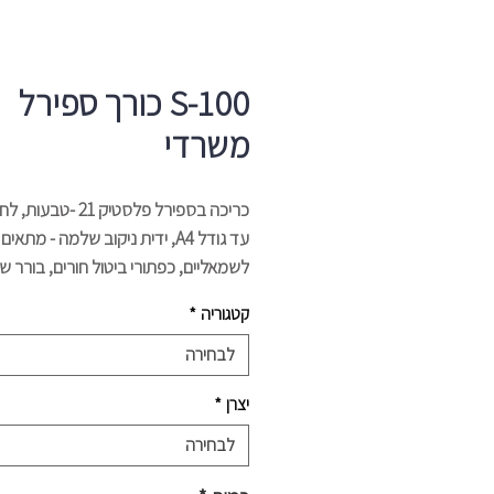
100-S כורך ספירל
משרדי
כריכה בספירל פלסטיק 21 -טב
עד גודל A4, ידית ניקוב שלמה - מתאים
לשמאליים, כפתורי ביטול חורים, בורר שו
ידית נפרדת לכריכה, מגירת פסולת ענק
קטגוריה
*
כושר ניקוב: 20 דף
לבחירה
כושר כריכה: 500 דף
יצרן
*
מידות: 40x43x39 ס“מ
משקל: 3.8 ק“ג
לבחירה