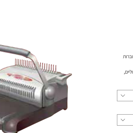
עות, לחוברות
ליים,
ית.