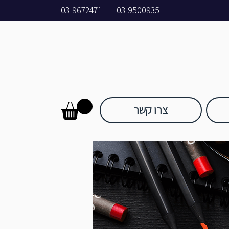
03-9672471
|
03-9500935
צרו קשר