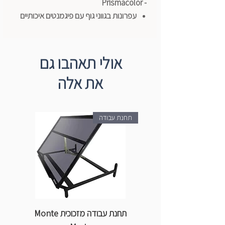
- Prismacolor
עפרונות בגווני גוף עם פיגמנטים איכותיים
במיוחד!
עופרת רכה במיוחד
זמין בסט 24 יח'
אולי תאהבו גם
מושלמים למאיירים, ציירים מתקדמים או
את אלה
מתחילים או לסטודנטים לאומנות
תחנת עבודה
תחנת עבודה מזכוכית Monte
ספ